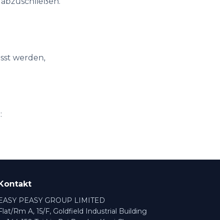
 abzuschließen.
sst werden,
:
Kontakt
EASY PEASY GROUP LIMITED
Flat/Rm A, 15/F, Goldfield Industrial Building