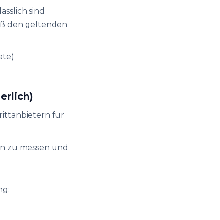
ässlich sind
mäß den geltenden
ate)
erlich)
ittanbietern für
en zu messen und
ng: