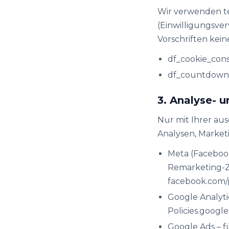
Wir verwenden tec
(Einwilligungsver
Vorschriften kei
df_cookie_conse
df_countdown_
3. Analyse- 
Nur mit Ihrer au
Analysen, Marke
Meta (Faceboo
Remarketing-Zi
facebook.com/
Google Analyti
Policies.googl
Google Ads – 