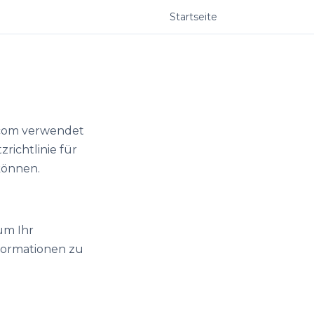
Startseite
h.com verwendet
richtlinie für
können.
um Ihr
nformationen zu