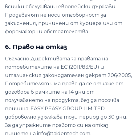
всички обслужвани европейски държави.
Продавачът не носи отговорност за
закъснения, причинени от куриера или от
форсмажорни обстоятелства.
6. Право на отказ
Съгласно Директивата за правата на
потребителите на ЕС (2011/83/EU) и
италианския законодателен декрет 206/2005,
Потребителят има право да се откаже от
договора в рамките на 14 дни от
получаването на продукта, без да посочва
причина. EASY PEASY GROUP LIMITED
доброволно удължава този период до 30 дни.
За да упражните правото си на отказ,
пишете на info@taidentech.com.