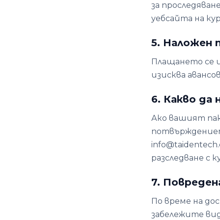
за проследяван
уебсайта на ку
5. Наложен
Плащането се и
изисква авансо
6. Какво да
Ако вашият пак
потвърждението
info@taidentec
разследване с к
7. Повреден
По време на до
забележите вид