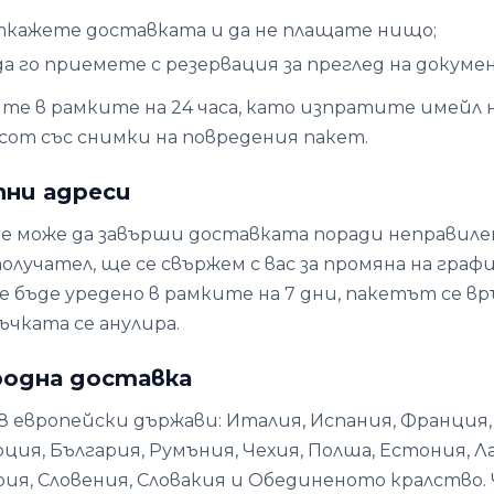
ткажете доставката и да не плащате нищо;
а го приемете с резервация за преглед на докумен
йте в рамките на 24 часа, като изпратите имейл 
.com със снимки на повредения пакет.
пни адреси
е може да завърши доставката поради неправиле
лучател, ще се свържем с вас за промяна на графи
е бъде уредено в рамките на 7 дни, пакетът се в
ъчката се анулира.
родна доставка
8 европейски държави: Италия, Испания, Франция,
ция, България, Румъния, Чехия, Полша, Естония, Л
рия, Словения, Словакия и Обединеното кралство.