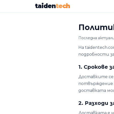
taiden
tech
Политик
Последна актуализ
На taidentech.c
подробности за
1. Срокове 
Доставките се 
потвърждение н
доставката мож
2. Разходи 
Доставката е н