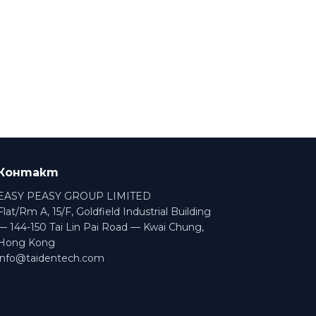
Контакт
EASY PEASY GROUP LIMITED
Flat/Rm A, 15/F, Goldfield Industrial Building
— 144-150 Tai Lin Pai Road — Kwai Chung,
Hong Kong
info@taidentech.com