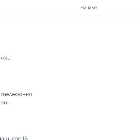
Начало
ички
д телефонно
йони
 нашите 18