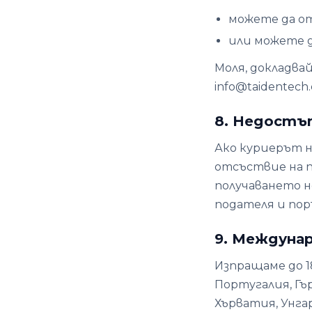
можете да о
или можете д
Моля, докладва
info@taidentech
8. Недостъ
Ако куриерът н
отсъствие на по
получаването н
подателя и пор
9. Междуна
Изпращаме до 1
Португалия, Гър
Хърватия, Унга