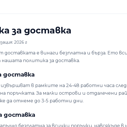
а за доставка
ация: 2026 г
om доставката е винаги безплатна и бърза. Ето вс
 нашата политика за доставка.
за доставка
извършват в рамките на 24-48 работни часа сле
а поръчката. За малки острови и отдалечени ра
е да отнеме до 3-5 работни дни.
за доставка
апълно безплатна за всички поръчки, навсякъде в