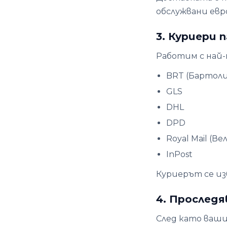
обслужвани евр
3. Куриери 
Работим с най
BRT (Бартол
GLS
DHL
DPD
Royal Mail (
InPost
Куриерът се изб
4. Проследя
След като ваши