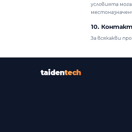
условията мога
местоназначен
10. Контакт
За всякакви про
taiden
tech