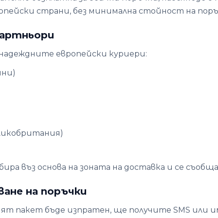
опейски страни, без минимална стойност на поръ
партньори
-надеждните европейски куриери:
ини)
Великобритания)
ира въз основа на зоната на доставка и се съобща
ване на поръчки
ят пакет бъде изпратен, ще получите SMS или и