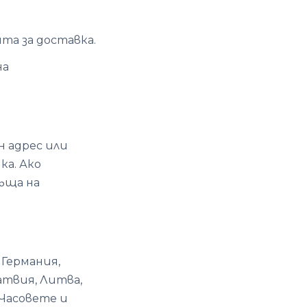
та за доставка.
на
н адрес или
ка. Ако
ръща на
 Германия,
атвия, Литва,
 Часовете и