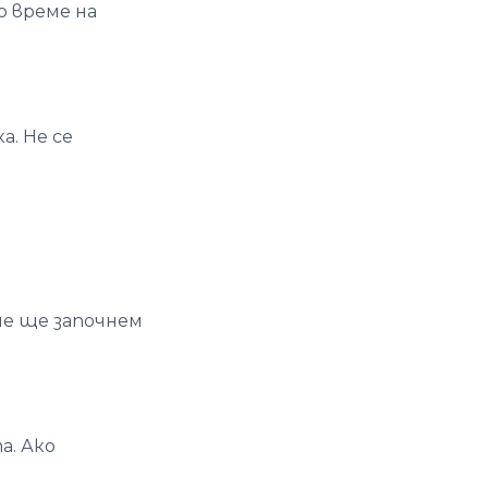
о време на
. Не се
ие ще започнем
а. Ако