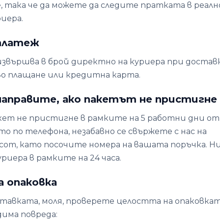
е, така че да можете да следите пратката в реалн
риера.
 платеж
звършва в брой директно на куриера при доставка
во плащане или кредитна карта.
 направите, ако пакетът не пристигне
ет не пристигне в рамките на 5 работни дни от
 по телефона, незабавно се свържете с нас на
h.com, като посочите номера на вашата поръчка. Н
уриера в рамките на 24 часа.
а опаковка
ставката, моля, проверете целостта на опаковкат
има повреда: