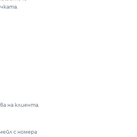
чката.
ва на клиента.
мейл с номера