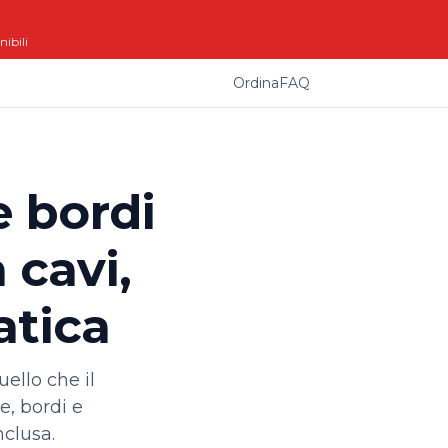
ibili
Ordina
FAQ
e bordi
 cavi,
atica
ello che il
e, bordi e
nclusa.