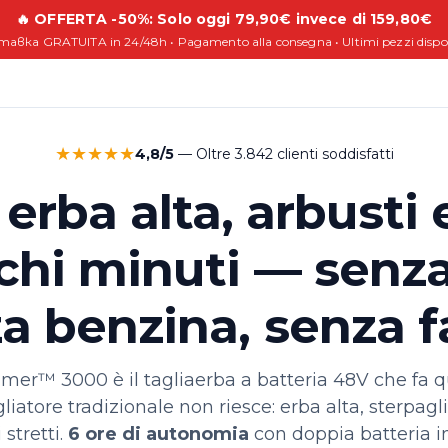
🔥 OFFERTA -50%: Solo oggi 79,90€ invece di 159,80€
авка GRATUITA in 24/48h • Pagamento alla consegna • Ultimi pezzi dispon
★★★★★
4,8/5
— Oltre 3.842 clienti soddisfatti
 erba alta, arbusti 
chi minuti — senza
a benzina, senza f
er™ 3000 è il tagliaerba a batteria 48V che fa qu
iatore tradizionale non riesce: erba alta, sterpagli
 stretti.
6 ore di autonomia
con doppia batteria i