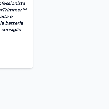
ofessionista
yperTrimmer™
alta e
ia batteria
 consiglio