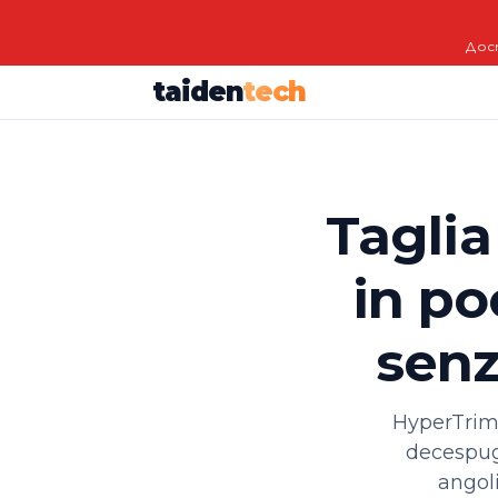
Дост
taiden
tech
Taglia
in po
senz
HyperTrimm
decespugl
angoli