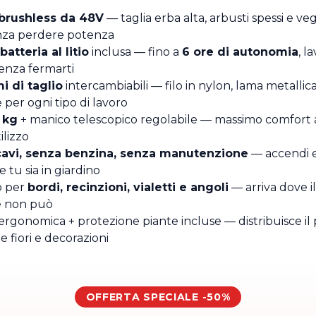
brushless da 48V
— taglia erba alta, arbusti spessi e v
enza perdere potenza
atteria al litio
inclusa — fino a
6 ore di autonomia
, l
enza fermarti
i di taglio
intercambiabili — filo in nylon, lama metallica
e per ogni tipo di lavoro
 kg
+ manico telescopico regolabile — massimo comfort
ilizzo
avi, senza benzina, senza manutenzione
— accendi e 
tu sia in giardino
o per
bordi, recinzioni, vialetti e angoli
— arriva dove il
 non può
ergonomica + protezione piante incluse — distribuisce il
 fiori e decorazioni
OFFERTA SPECIALE -50%