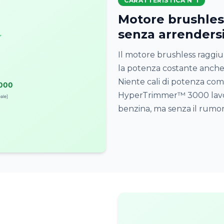
CARATTERISTICA N°1
Motore brushless
senza arrenders
Il motore brushless raggi
la potenza costante anche s
Niente cali di potenza com
HyperTrimmer™ 3000 lavo
benzina, ma senza il rumor