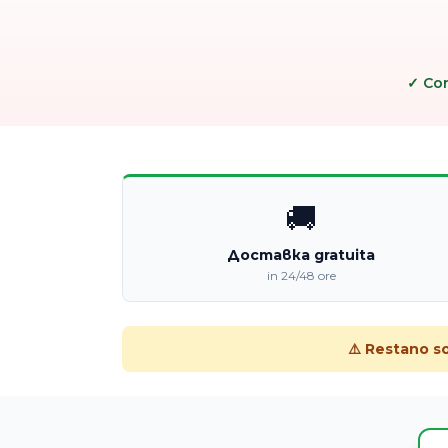
✓ Co
🚚
Доставка gratuita
in 24/48 ore
⚠️ Restano s