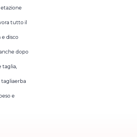
egetazione
avora tutto il
 e disco
 anche dopo
taglia,
 tagliaerba
 peso e