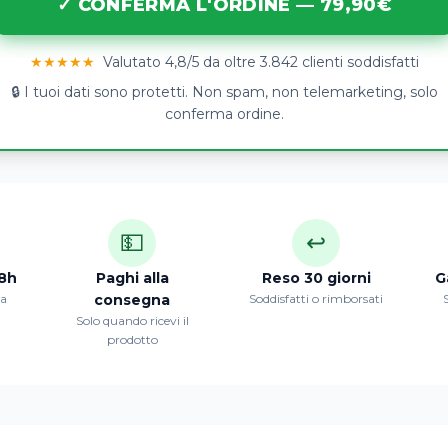
✓ CONFERMA L'ORDINE — 79,90€
★★★★★
Valutato 4,8/5 da oltre 3.842 clienti soddisfatti
🔒 I tuoi dati sono protetti. Non spam, non telemarketing, solo
conferma ordine.
💵
↩️
8h
Paghi alla
Reso 30 giorni
G
ta
consegna
Soddisfatti o rimborsati
S
Solo quando ricevi il
prodotto