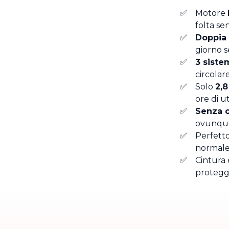
Motore
folta s
Doppia b
giorno s
3 sistem
circolar
Solo
2,8
ore di ut
Senza c
ovunque 
Perfett
normale
Cintura 
protegge