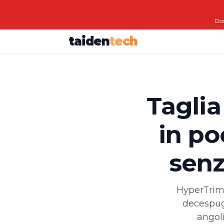
Dos
taiden
tech
Taglia
in po
senz
HyperTrimm
decespugl
angoli