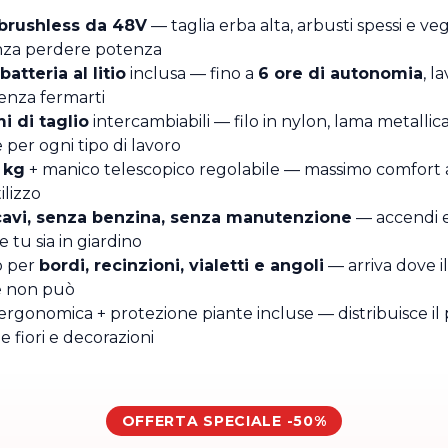
brushless da 48V
— taglia erba alta, arbusti spessi e v
enza perdere potenza
atteria al litio
inclusa — fino a
6 ore di autonomia
, l
enza fermarti
i di taglio
intercambiabili — filo in nylon, lama metallica
e per ogni tipo di lavoro
 kg
+ manico telescopico regolabile — massimo comfort
ilizzo
avi, senza benzina, senza manutenzione
— accendi e 
tu sia in giardino
o per
bordi, recinzioni, vialetti e angoli
— arriva dove il
 non può
ergonomica + protezione piante incluse — distribuisce il
 fiori e decorazioni
OFFERTA SPECIALE -50%