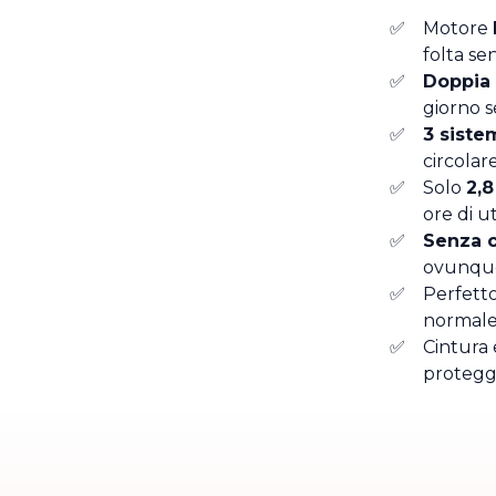
Motore
folta s
Doppia b
giorno s
3 sistem
circolar
Solo
2,8
ore di ut
Senza c
ovunque 
Perfett
normale
Cintura 
protegge