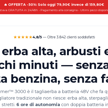
🔥 OFFERTA -50%: Solo oggi 79,90€ invece di 159,80€
tava GRATUITA in 24/48h • Pagamento alla consegna • Ultimi pezzi disponi
★★★★★
4,8/5
— Oltre 3.842 clienti soddisfatti
 erba alta, arbusti 
chi minuti — senza
a benzina, senza f
er™ 3000 è il tagliaerba a batteria 48V che fa qu
iatore tradizionale non riesce: erba alta, sterpagli
 stretti.
6 ore di autonomia
con doppia batteria i