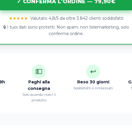
✓ CONFERMA L'ORDINE — 79,90€
★★★★★
Valutato 4,8/5 da oltre 3.842 clienti soddisfatti
🔒 I tuoi dati sono protetti. Non spam, non telemarketing, solo
conferma ordine.
💵
↩️
8h
Paghi alla
Reso 30 giorni
G
consegna
Soddisfatti o rimborsati
S
Solo quando ricevi il
prodotto