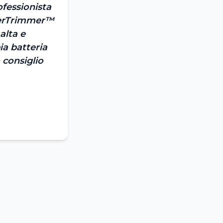
ofessionista
yperTrimmer™
alta e
ia batteria
 consiglio