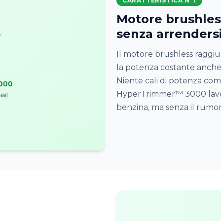
CARATTERISTICA N°1
Motore brushless
senza arrenders
Il motore brushless raggi
la potenza costante anche s
Niente cali di potenza com
HyperTrimmer™ 3000 lavo
benzina, ma senza il rumor