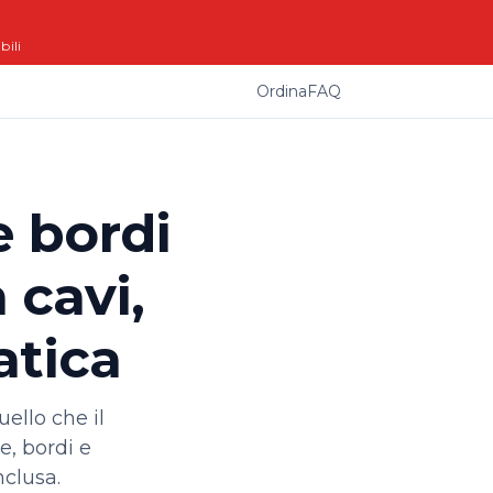
bili
Ordina
FAQ
e bordi
 cavi,
atica
ello che il
e, bordi e
nclusa.