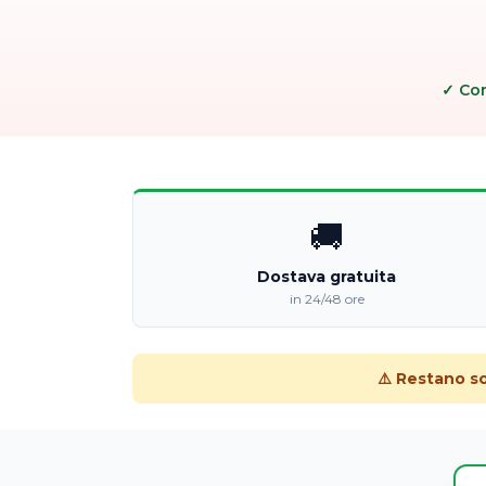
✓ Co
🚚
Dostava gratuita
in 24/48 ore
⚠️ Restano s