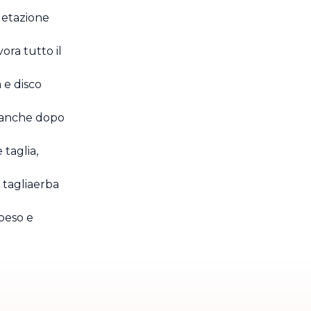
egetazione
avora tutto il
 e disco
 anche dopo
taglia,
 tagliaerba
 peso e