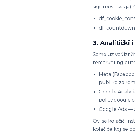
sigurnost, sesija)
df_cookie_conse
df_countdown_
3. Analitički
Samo uz vaš izriči
remarketing put
Meta (Facebook
publike za rem
Google Analyti
policy.google.
Google Ads — z
Ovi se kolačići in
kolačiće koji se p