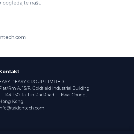
o pogledajte našu
identech.com
Kontakt
EASY PEASY GROUP LIMITED
Flat/Rm A, 15/F, Goldfield Industrial Building
— 144-150 Tai Lin Pai Road — Kwai Chung,
Hong Kong
info@taidentech.com