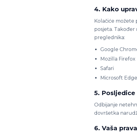
4. Kako uprav
Kolačiće možete p
posjeta. Također
preglednika:
Google Chrom
Mozilla Firefox
Safari
Microsoft Edg
5. Posljedice
Odbijanje netehni
dovršetka narudž
6. Vaša prav