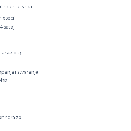
ećim propisima.
jeseci)
 sata)
marketing i
panja i stvaranje
.php
bannera za