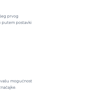
ašeg prvog
ku putem postavki
na vašu mogućnost
značajke.