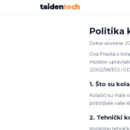
taiden
tech
Politika 
Zadnje ažuriranje: 2
Ova Pravila o kola
možete upravljati
(2002/58/EC) i G
1. Što su kola
Kolačići su male 
poboljšale vaše i
2. Tehnički ko
Koristimo tehničk