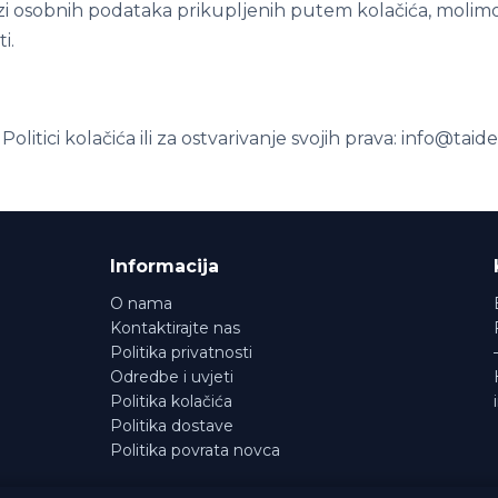
ezi osobnih podataka prikupljenih putem kolačića, molim
i.
 Politici kolačića ili za ostvarivanje svojih prava: info@ta
Informacija
O nama
Kontaktirajte nas
Politika privatnosti
Odredbe i uvjeti
Politika kolačića
Politika dostave
Politika povrata novca