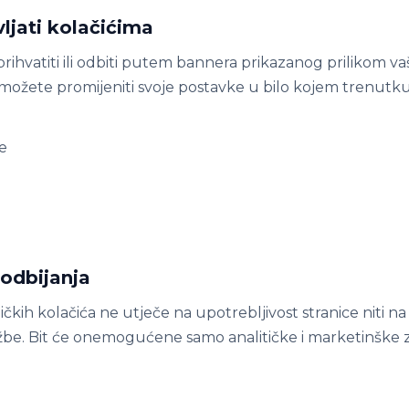
ljati kolačićima
rihvatiti ili odbiti putem bannera prikazanog prilikom v
 možete promijeniti svoje postavke u bilo kojem trenut
e
e
 odbijanja
čkih kolačića ne utječe na upotrebljivost stranice niti 
be. Bit će onemogućene samo analitičke i marketinške 
a