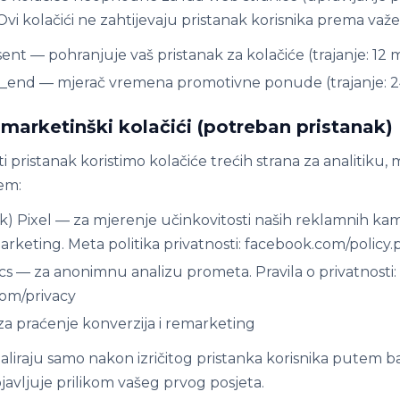
. Ovi kolačići ne zahtijevaju pristanak korisnika prema važ
nt — pohranjuje vaš pristanak za kolačiće (trajanje: 12 m
end — mjerač vremena promotivne ponude (trajanje: 24
 i marketinški kolačići (potreban pristanak)
ti pristanak koristimo kolačiće trećih strana za analitiku, 
em:
) Pixel — za mjerenje učinkovitosti naših reklamnih kam
arketing. Meta politika privatnosti: facebook.com/policy
cs — za anonimnu analizu prometa. Pravila o privatnosti:
com/privacy
a praćenje konverzija i remarketing
staliraju samo nakon izričitog pristanka korisnika putem 
ojavljuje prilikom vašeg prvog posjeta.