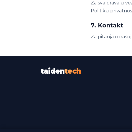
Za sva prava u v
Politiku privatnost
7. Kontakt
Za pitanja o našoj
taiden
tech