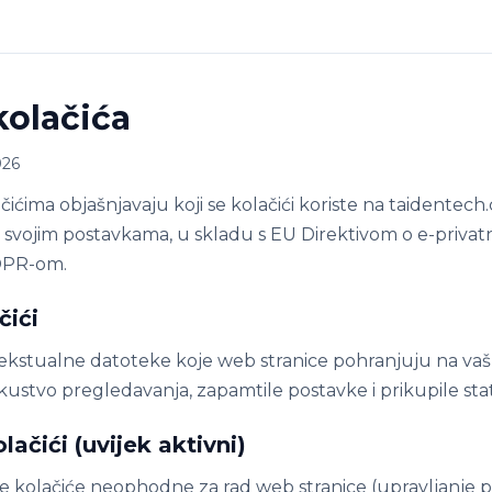
kolačića
026
čićima objašnjavaju koji se kolačići koriste na taidentech
 svojim postavkama, u skladu s EU Direktivom o e-privatn
DPR-om.
čići
tekstualne datoteke koje web stranice pohranjuju na vaš
skustvo pregledavanja, zapamtile postavke i prikupile sta
lačići (uvijek aktivni)
e kolačiće neophodne za rad web stranice (upravljanje 