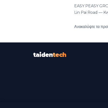
EASY PEASY GROUP
Lin Pai Road — 
Ανακαλύψτε τα προ
taiden
tech