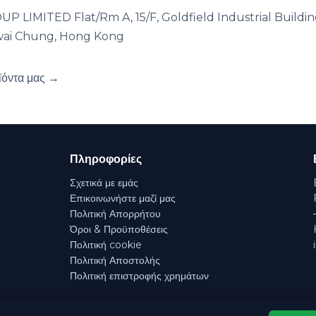
 LIMITED Flat/Rm A, 15/F, Goldfield Industrial Buildin
Kwai Chung, Hong Kong
ϊόντα μας →
Πληροφορίες
Σχετικά με εμάς
Επικοινωνήστε μαζί μας
Πολιτική Απορρήτου
Όροι & Προϋποθέσεις
Πολιτική cookie
Πολιτική Αποστολής
Πολιτική επιστροφής χρημάτων