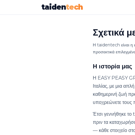
taiden
tech
Σχετικά μ
Η taidentech είναι 
προσεκτικά επιλεγμένα
Η ιστορία μας
Η EASY PEASY GRO
Ιταλίας, με μια απλή
καθημερινή ζωή προ
υποχρεώνετε τους π
Έτσι γεννήθηκε το 
πριν τα καταχωρήσο
— κάθε στοιχείο στ