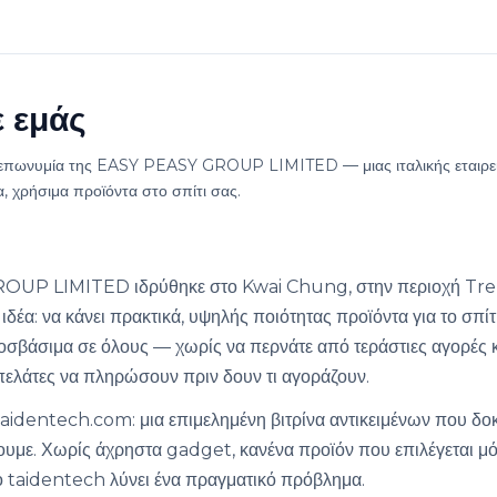
ε εμάς
η επωνυμία της EASY PEASY GROUP LIMITED — μιας ιταλικής εταιρεί
, χρήσιμα προϊόντα στο σπίτι σας.
UP LIMITED ιδρύθηκε στο Kwai Chung, στην περιοχή Tren
 ιδέα: να κάνει πρακτικά, υψηλής ποιότητας προϊόντα για το σπίτι
σβάσιμα σε όλους — χωρίς να περνάτε από τεράστιες αγορές κ
ελάτες να πληρώσουν πριν δουν τι αγοράζουν.
taidentech.com: μια επιμελημένη βιτρίνα αντικειμένων που δοκι
υμε. Χωρίς άχρηστα gadget, κανένα προϊόν που επιλέγεται μό
ο taidentech λύνει ένα πραγματικό πρόβλημα.