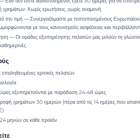
Εάν δεν είστε ικανοποιημένοι, έχετε 30 ημέρες για να επιστρέ
 χρημάτων. Χωρίς ερωτήσεις, χωρίς αναμονή.
πό την τιμή — Συνεργαζόμαστε με πιστοποιημένους Ευρωπαίου
μμορφώνονται με τους κανονισμούς ασφάλειας και περιβάλλοντ
ηση — Οι ομάδες εξυπηρέτησης πελατών μας μιλούν τη γλώσσ
 καθημερινές.
ούς
επαληθευμένες κριτικές πελατών
μολογία
χώρες εξυπηρετούνται με παράδοση 24-48 ώρες
ροφή χρημάτων 30 ημερών (πέρα από τις 14 ημέρες που απαιτ
Ε)
24 μηνών σε κάθε προϊόν
είτε