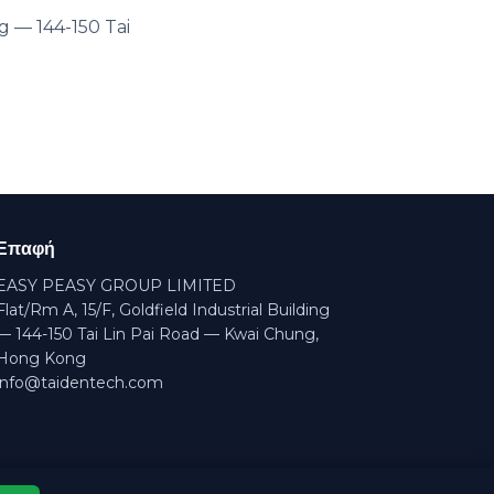
g — 144-150 Tai
Επαφή
EASY PEASY GROUP LIMITED
Flat/Rm A, 15/F, Goldfield Industrial Building
— 144-150 Tai Lin Pai Road — Kwai Chung,
Hong Kong
info@taidentech.com