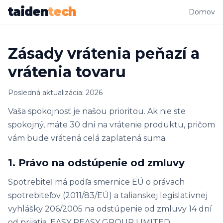
taiden
tech
Domov
Zásady vrátenia peňazí a
vrátenia tovaru
Posledná aktualizácia: 2026
Vaša spokojnosť je našou prioritou. Ak nie ste
spokojný, máte 30 dní na vrátenie produktu, pričom
vám bude vrátená celá zaplatená suma.
1. Právo na odstúpenie od zmluvy
Spotrebiteľ má podľa smernice EÚ o právach
spotrebiteľov (2011/83/EÚ) a talianskej legislatívnej
vyhlášky 206/2005 na odstúpenie od zmluvy 14 dní
od prijatia. EASY PEASY GROUP LIMITED