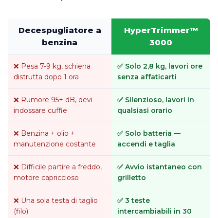
Decespugliatore a
HyperTrimmer™
benzina
3000
❌ Pesa 7-9 kg, schiena
✅ Solo 2,8 kg, lavori ore
distrutta dopo 1 ora
senza affaticarti
❌ Rumore 95+ dB, devi
✅ Silenzioso, lavori in
indossare cuffie
qualsiasi orario
❌ Benzina + olio +
✅ Solo batteria —
manutenzione costante
accendi e taglia
❌ Difficile partire a freddo,
✅ Avvio istantaneo con
motore capriccioso
grilletto
❌ Una sola testa di taglio
✅ 3 teste
(filo)
intercambiabili in 30