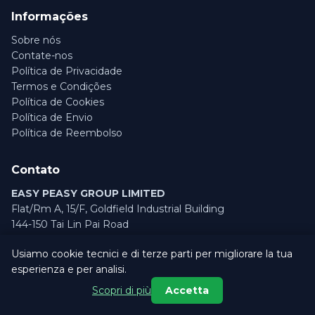
Informações
Sobre nós
Contate-nos
Política de Privacidade
Termos e Condições
Política de Cookies
Política de Envio
Política de Reembolso
Contato
EASY PEASY GROUP LIMITED
Flat/Rm A, 15/F, Goldfield Industrial Building
144-150 Tai Lin Pai Road
Kwai Chung, Hong Kong
Usiamo cookie tecnici e di terze parti per migliorare la tua
info@taidentech.com
esperienza e per analisi.
Marco R.
ha appena ordinato
Scopri di più
Accetta
HyperTrimmer™ 3000
2 minuti fa, Roma
©
2026
EASY PEASY GROUP LIMITED
— Todos os direitos reservados.