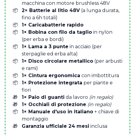
macchina con motore brushless 48V
2× Batterie al litio 48V
(a lunga durata,
fino a 6h totali)
1× Caricabatterie rapido
1× Bobina con filo da taglio
in nylon
(per erba e bordi)
1× Lama a 3 punte
in acciaio (per
sterpaglie ed erba alta)
1× Disco circolare metallico
(per arbusti
e rami)
1× Cintura ergonomica
con imbottitura
1× Protezione integrata
per piante e
fiori
1× Paio di guanti
da lavoro
(in regalo)
1× Occhiali di protezione
(in regalo)
1× Manuale d'uso in italiano
+ chiave di
montaggio
Garanzia ufficiale 24 mesi
inclusa