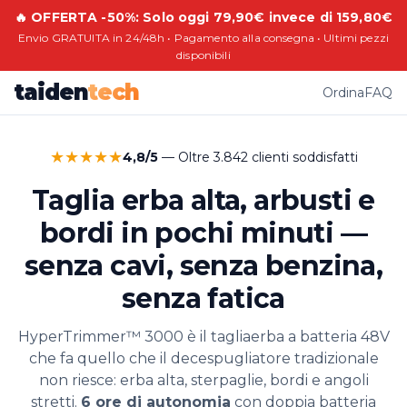
🔥 OFFERTA -50%: Solo oggi 79,90€ invece di 159,80€
Envio GRATUITA in 24/48h • Pagamento alla consegna • Ultimi pezzi
disponibili
taiden
tech
Ordina
FAQ
★★★★★
4,8/5
— Oltre 3.842 clienti soddisfatti
Taglia erba alta, arbusti e
bordi in pochi minuti —
senza cavi, senza benzina,
senza fatica
HyperTrimmer™ 3000 è il tagliaerba a batteria 48V
che fa quello che il decespugliatore tradizionale
non riesce: erba alta, sterpaglie, bordi e angoli
stretti.
6 ore di autonomia
con doppia batteria