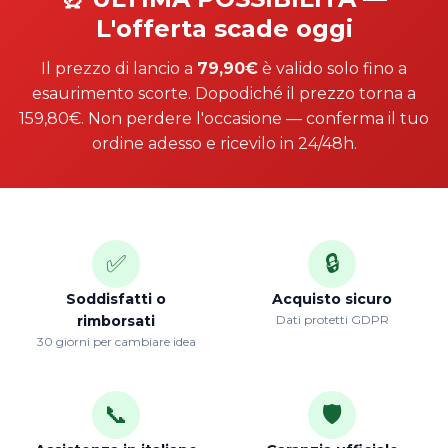
L'offerta scade oggi
Il prezzo di lancio a
79,90€
è valido solo fino a
esaurimento scorte. Dopodiché il prezzo torna a
159,80€. Non perdere l'occasione — conferma il tuo
ordine adesso e ricevilo in 24/48h.
✅
🔒
Soddisfatti o
Acquisto sicuro
rimborsati
Dati protetti GDPR
30 giorni per cambiare idea
📞
🛡️