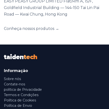
EASY PEASY GROUP LIMITED Flat/Rm A, 15/F,
Goldfield Industrial Building — 144-150 Tai Lin Pai
Road — Kwai Chung, Hong Kong
Conheça nossos produtos →
taiden
tech
Informação
Sobre nós
Contate-nos
política de Privacidade
Termos e Condições
Política de Cookies
Política de Envio