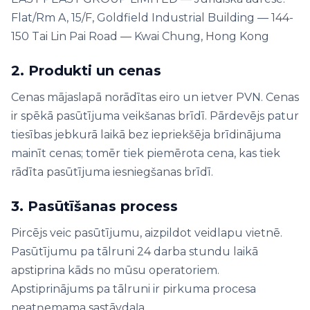
Flat/Rm A, 15/F, Goldfield Industrial Building — 144-
150 Tai Lin Pai Road — Kwai Chung, Hong Kong
2. Produkti un cenas
Cenas mājaslapā norādītas eiro un ietver PVN. Cenas
ir spēkā pasūtījuma veikšanas brīdī. Pārdevējs patur
tiesības jebkurā laikā bez iepriekšēja brīdinājuma
mainīt cenas; tomēr tiek piemērota cena, kas tiek
rādīta pasūtījuma iesniegšanas brīdī.
3. Pasūtīšanas process
Pircējs veic pasūtījumu, aizpildot veidlapu vietnē.
Pasūtījumu pa tālruni 24 darba stundu laikā
apstiprina kāds no mūsu operatoriem.
Apstiprinājums pa tālruni ir pirkuma procesa
neatņemama sastāvdaļa.