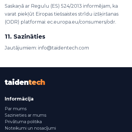
Saskaņā ar Regulu (ES) 524/2013 informējam, ka
varat piekļūt Eiropas tiešsaistes strīdu izšķiršanas
(ODR) platformai: ec.europa.eu/consumers/odr.
11. Sazināties
Jautājumiem: info@taidentech.com
taiden
tech
Informācija
Par mums
Sazinieties ar mums
Privātuma politika
Noteikumi un nosacījumi