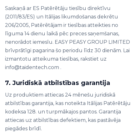
Saskaņā ar ES Patērētāju tiesību direktīvu
(2011/83/ES) un Itālijas likumdošanas dekrētu
206/2005, Patērētājam ir tiesības atteikties no
līguma 14 dienu laikā pēc preces saņemšanas,
nenorādot iemeslu. EASY PEASY GROUP LIMITED
brīvprātīgi pagarina šo periodu līdz 30 dienām. Lai
izmantotu atteikuma tiesības, rakstiet uz
info@taidentech.com .
7. Juridiskā atbilstības garantija
Uz produktiem attiecas 24 mēnešu juridiskā
atbilstības garantija, kas noteikta Itālijas Patērētāju
kodeksa 128. un turpmākajos pantos. Garantija
attiecas uz atbilstības defektiem, kas pastāvēja
piegādes brīdī.