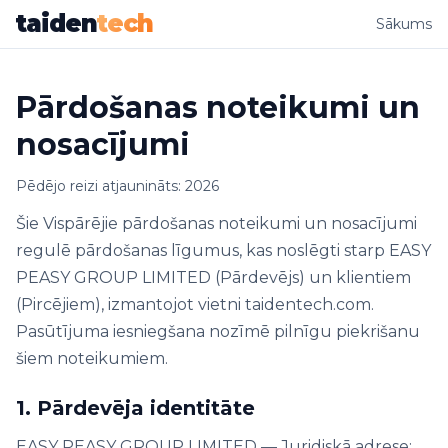
taiden
tech
Sākums
Pārdošanas noteikumi un
nosacījumi
Pēdējo reizi atjaunināts: 2026
Šie Vispārējie pārdošanas noteikumi un nosacījumi
regulē pārdošanas līgumus, kas noslēgti starp EASY
PEASY GROUP LIMITED (Pārdevējs) un klientiem
(Pircējiem), izmantojot vietni taidentech.com.
Pasūtījuma iesniegšana nozīmē pilnīgu piekrišanu
šiem noteikumiem.
1. Pārdevēja identitāte
EASY PEASY GROUP LIMITED — Juridiskā adrese: