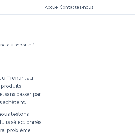
Accueil
Contactez-nous
ne qui apporte à
u Trentin, au
 produits
e, sans passer par
ls achètent.
 nous testons
duits sélectionnés
rai problème.