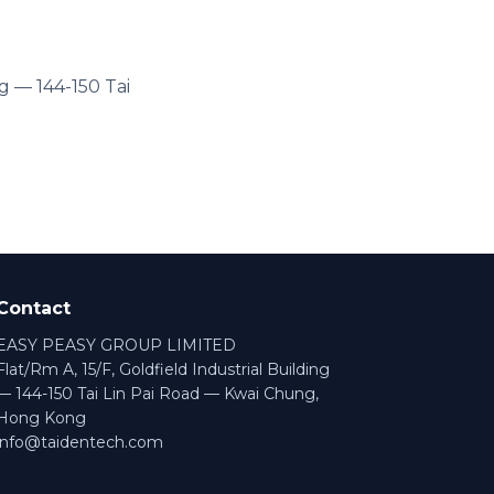
g — 144-150 Tai
Contact
EASY PEASY GROUP LIMITED
Flat/Rm A, 15/F, Goldfield Industrial Building
— 144-150 Tai Lin Pai Road — Kwai Chung,
Hong Kong
info@taidentech.com