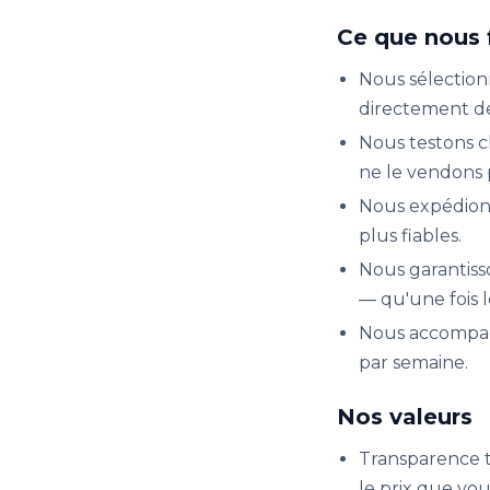
Ce que nous 
Nous sélection
directement de
Nous testons ch
ne le vendons 
Nous expédions
plus fiables.
Nous garantisso
— qu'une fois l
Nous accompagn
par semaine.
Nos valeurs
Transparence t
le prix que vou