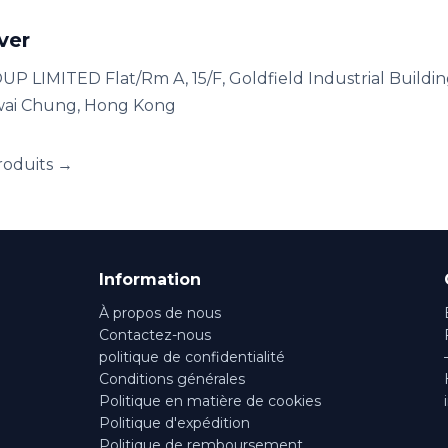
ver
 LIMITED Flat/Rm A, 15/F, Goldfield Industrial Buildin
Kwai Chung, Hong Kong
roduits →
Information
À propos de nous
Contactez-nous
politique de confidentialité
Conditions générales
Politique en matière de cookies
Politique d'expédition
Politique de remboursement