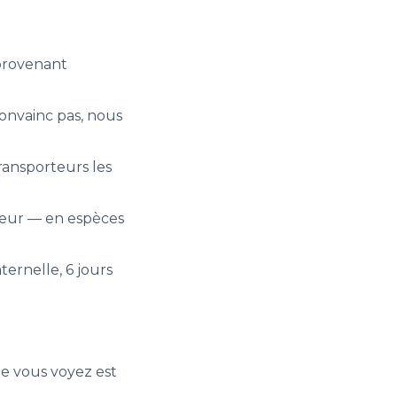
 provenant
convainc pas, nous
ransporteurs les
rteur — en espèces
ernelle, 6 jours
ue vous voyez est