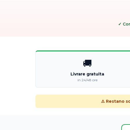
✓ Co
🚚
Livrare gratuita
in 24/48 ore
⚠️ Restano s