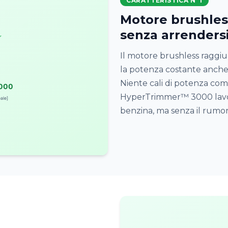
CARATTERISTICA N°1
Motore brushless
senza arrenders
Il motore brushless raggi
la potenza costante anche s
Niente cali di potenza com
HyperTrimmer™ 3000 lavo
benzina, ma senza il rumor