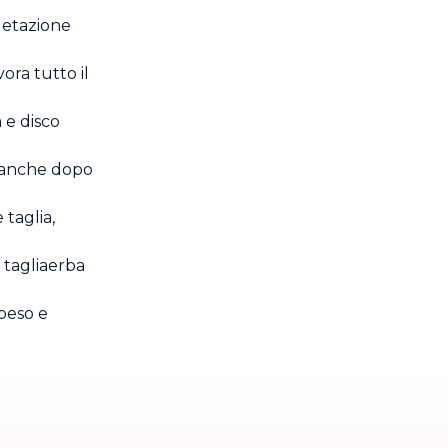
egetazione
avora tutto il
 e disco
 anche dopo
taglia,
 tagliaerba
 peso e