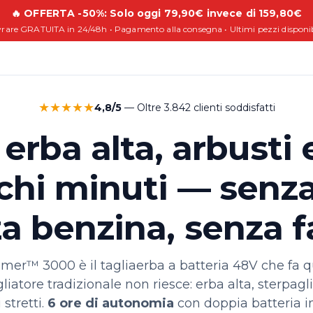
🔥 OFFERTA -50%: Solo oggi 79,90€ invece di 159,80€
vrare GRATUITA in 24/48h • Pagamento alla consegna • Ultimi pezzi disponib
★★★★★
4,8/5
— Oltre 3.842 clienti soddisfatti
 erba alta, arbusti 
chi minuti — senza
a benzina, senza f
er™ 3000 è il tagliaerba a batteria 48V che fa qu
iatore tradizionale non riesce: erba alta, sterpagli
 stretti.
6 ore di autonomia
con doppia batteria i