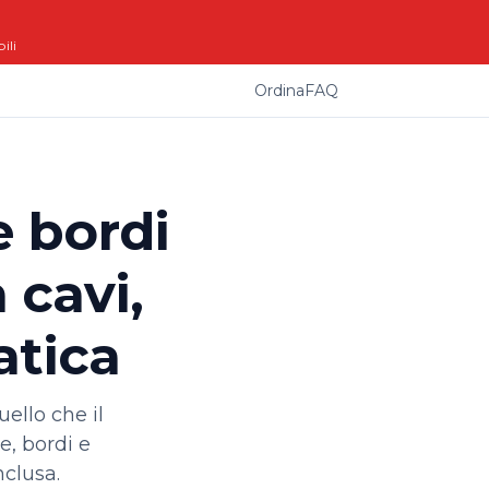
ili
Ordina
FAQ
e bordi
 cavi,
atica
ello che il
e, bordi e
nclusa.