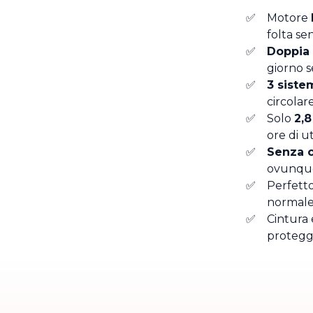
Motore
folta s
Doppia b
giorno s
3 sistem
circolar
Solo
2,8
ore di ut
Senza c
ovunque 
Perfett
normale
Cintura 
protegge