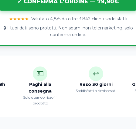
✓ CONFERMA L'ORDINE — 79,90€
★★★★★
Valutato 4,8/5 da oltre 3.842 clienti soddisfatti
🔒 I tuoi dati sono protetti. Non spam, non telemarketing, solo
conferma ordine.
💵
↩️
8h
Paghi alla
Reso 30 giorni
G
consegna
Soddisfatti o rimborsati
S
Solo quando ricevi il
prodotto