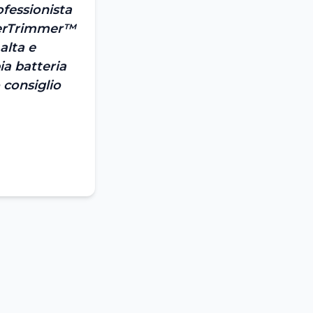
ofessionista
yperTrimmer™
alta e
ia batteria
 consiglio