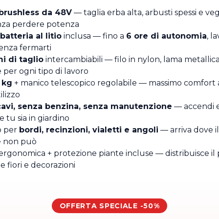
brushless da 48V
— taglia erba alta, arbusti spessi e v
enza perdere potenza
atteria al litio
inclusa — fino a
6 ore di autonomia
, l
enza fermarti
i di taglio
intercambiabili — filo in nylon, lama metallica
e per ogni tipo di lavoro
 kg
+ manico telescopico regolabile — massimo comfort
ilizzo
avi, senza benzina, senza manutenzione
— accendi e 
tu sia in giardino
o per
bordi, recinzioni, vialetti e angoli
— arriva dove il
 non può
ergonomica + protezione piante incluse — distribuisce il
 fiori e decorazioni
OFFERTA SPECIALE -50%