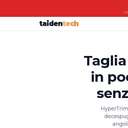
Li
taiden
tech
Taglia
in po
senz
HyperTrimm
decespugl
angoli